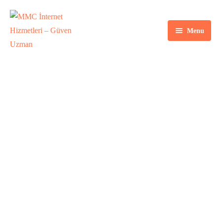
Menu
Anasayfa
Kurumsal
Hizmetlerimiz
HARITA KAYIT
Portfoyümüz
Web Tasarım
(KONUM EKLEME)
Blog
Sosyal Medya Yönetimi
HIZMETLERI
İletişim
E-ticaret Sistemleri
Home
Service
Harita Kayıt (Konum Ekleme) Hizmetleri
Web Yenileme
Güncelleme