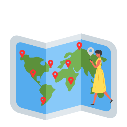
E-Ticaret Yönetim
Hizmetleri
Kurumsal Mail & Web
Sunucuları
Harita Kayıt Hizmetleri